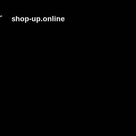
خطي..
صي
shop-up.online