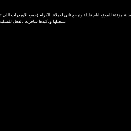
انة مؤقتة للموقع ايام قليلة ونرجع ثاني لعملائنا الكرام (جميع الاوردرات اللي ت
تسجيلها وتأكيدها سافرت بالفعل للتسليم