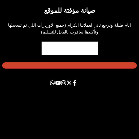
صيانة مؤقتة للموقع
ايام قليلة ونرجع ثاني لعملائنا الكرام (جميع الاوردرات اللي تم تسجيلها
وتأكيدها سافرت بالفعل للتسليم)
فيسبوك
اكس
يوتيوب
انستاجرام
Translation
missing:
ar-
neral.social.links.whatsapp