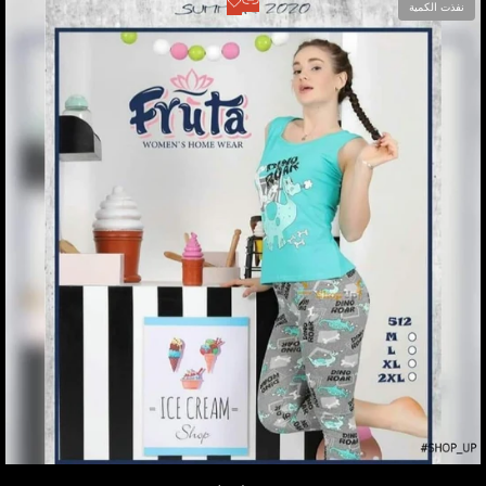
عرض المنتج
أضف
نفذت الكمية
للمفضلة