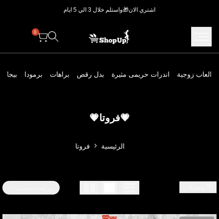
خطي..
اشتري الان🎁واستلم خلال 3 الي 5 ايام
0
العاب زوجية
اندرات حريمى مثيرة
بدل رقص
براهات
برمودا
بيجامه
روتا
💗فروتا💗
الرئيسية
فروتا
تفضيلات
ترتيب حسب: