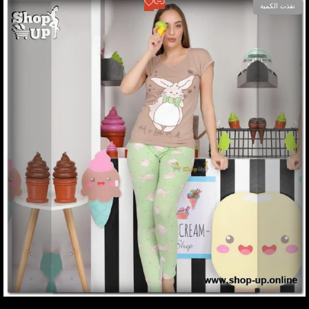
عرض المنتج
أضف
نفذت الكمية
للمفضلة