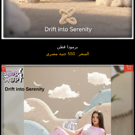
برمودا قطن
السعر
السعر : 550 جنية مصري
بعد
التخفيض
اضافة لسلة المشتريات
أ
ل