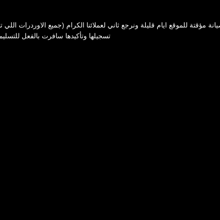
انة مؤقتة للموقع ايام قليلة ونرجع ثاني لعملائنا الكرام (جميع الاوردرات اللي ت
تسجيلها وتأكيدها سافرت بالفعل للتسليم