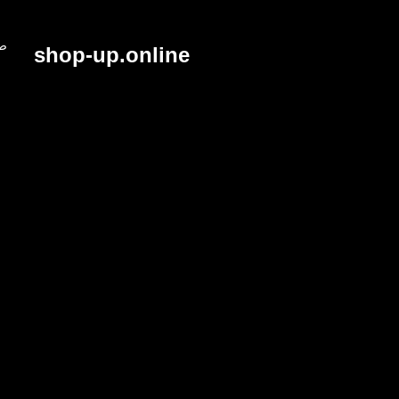
خطي..
صي
shop-up.online