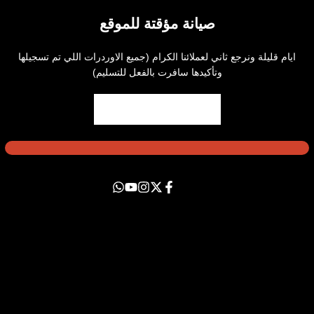
صيانة مؤقتة للموقع
ايام قليلة ونرجع ثاني لعملائنا الكرام (جميع الاوردرات اللي تم تسجيلها
وتأكيدها سافرت بالفعل للتسليم)
فيسبوك
اكس
يوتيوب
انستاجرام
Translation
missing:
ar-
neral.social.links.whatsapp