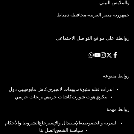
والملابس البيتي
جمهورية مصر العربية-محافظة دمياط
روابطنا علي مواقع التواصل الاجتماعي
فيسبوك
اكس
انستاجرام
يوتيوب
Translation
missing:
ar-
EG.general.social.links.whatsapp
روابط متنوعة
اندرات فتله مثيرة
مايوهات لانجيري
كاش مايوه
بيبي دول
تنكري
هوت شورت
كاشات حريمي
ترنجات حريمي
روابط مهمة
السرية والخصوصية
الإستبدال والإسترجاع
الشروط والأحكام
سياسة الشحن
اتصل بنا