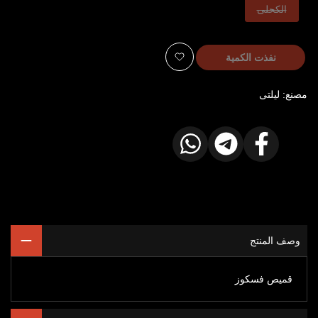
هذا
الكحلى
الخيار
نفذ
نفذت الكمية
أضف
مصنع:
ليلتى
للمفضلة
شارك
شارك
شارك
على
على
على
الفيسبوك
تيليجرام
واتساب
وصف المنتج
قميص فسكوز