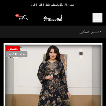
خطي..
اشتري الان🎁واستلم خلال 3 الي 5 ايام
0
قميص فسكوز
تخفيض
نفذت الكمية