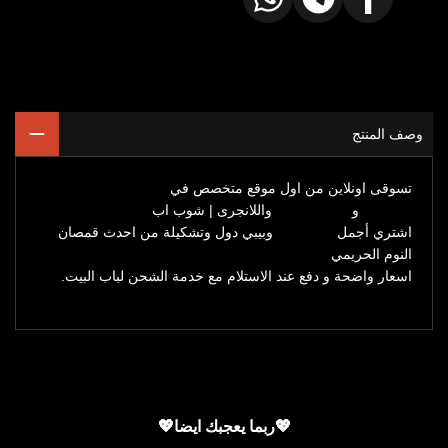
شارك
شارك
شارك
على
على
على
الفيسبوك
تيليجرام
واتساب
وصف المنتج
تسوقى اونلاين من اول موقع متخصص في
الملابس الداخلية
الحريمي
و
ملابس البيت
واللانجرى | شوب اب
اشتري أجمل
لانجريهات
وبيبي دول وتشكيلة من احدث قمصان
النوم الحريمي
اسعار واضحة و دفع عند الاستلام مع خدمة الشحن لباب البيت.
💖ربما يعجبك ايضا💖