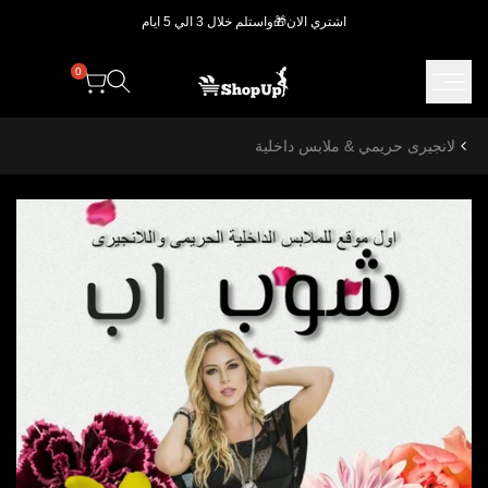
خطي..
اشتري الان🎁واستلم خلال 3 الي 5 ايام
0
لانجيرى حريمي & ملابس داخلية