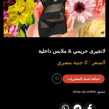
لانجيرى حريمي & ملابس داخلية
السعر
السعر : 0 جنية مصري
بعد
ل
سعر
/
القطعة
التخفيض
اضافة لسلة المشتريات
أضف
مصنع:
shop-up.online
للمفضلة