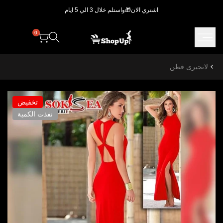
خطي..
اشتري الان🎁واستلم خلال 3 الي 5 ايام
0
لانجيرى قطن
تخفيض
نفذت الكمية