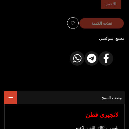
هذا
الاحمر
الخيار
نفذ
نفذت الكمية
أضف
مصنع:
سوكسي
للمفضلة
شارك
شارك
شارك
على
على
على
الفيسبوك
تيليجرام
واتساب
وصف المنتج
لانجيرى قطن
يلبس ل 80ك اللون الاحمر