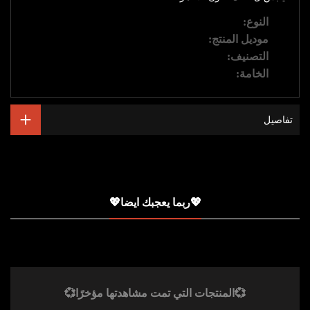
النوع
:
ملابس حريمي
موديل المنتج
:
لانجري
التصنيف
:
ملابس نوم
الخامة
:
قطن
تفاصيل
💖ربما يعجبك ايضا💖
💞المنتجات التي تمت مشاهدتها مؤخرًا💞