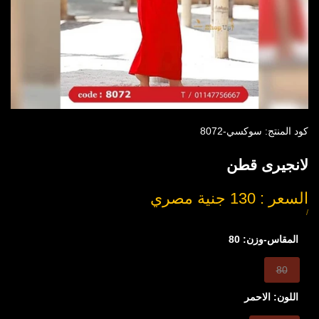
كود المنتج:
سوكسي-8072
لانجيرى قطن
السعر
السعر : 130 جنية مصري
بعد
ل
سعر
/
القطعة
التخفيض
المقاس-وزن:
80
هذا
80
الخيار
اللون:
الاحمر
نفذ