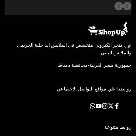
اول متجر الكتروني متخصص في الملابس الداخلية الحريمي
والملابس البيتي
جمهورية مصر العربية-محافظة دمياط
روابطنا علي مواقع التواصل الاجتماعي
فيسبوك
اكس
انستاجرام
يوتيوب
Translation
missing:
ar-
EG.general.social.links.whatsapp
روابط متنوعة